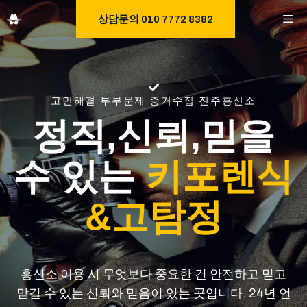
Skip
M
상담문의 010 7772 8382
to
content
고민해결 부부문제 증거수집 진주흥신소
정직,신뢰,믿을
수 있는
키포렌식
&고탐정
흥신소 이용 시 무엇보다 중요한 건 안전하고 믿고
맡길 수 있는 신뢰와 믿음이 있는 곳입니다. 24년 언