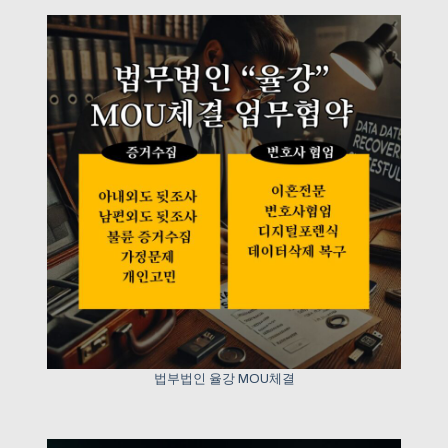
법부법인 율강 MOU체결