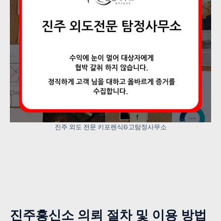
진주 외도 전문 키포렌식&고탐정사무소
진주흥신소 의뢰 절차 및 이용 방법