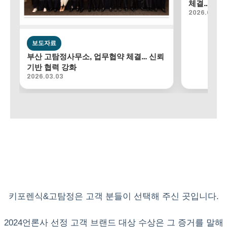
체결…조사
2026.02.18
보도자료
부산 고탐정사무소, 업무협약 체결… 신뢰
기반 협력 강화
2026.03.03
키포렌식&고탐정은 고객 분들이 선택해 주신 곳입니다.
2024언론사 선정 고객 브랜드 대상 수상은 그 증거를 말해