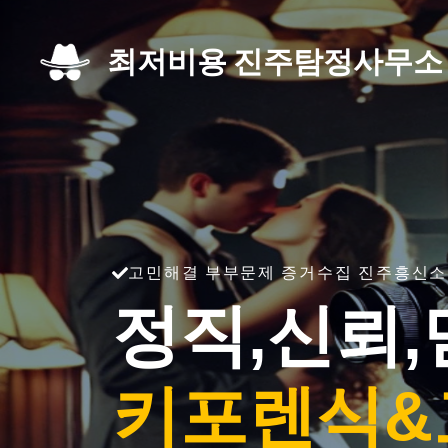
Skip
to
최저비용 진주탐정사무소
content
고민해결 부부문제 증거수집 진주흥신소
정직,신뢰,
키포렌식&