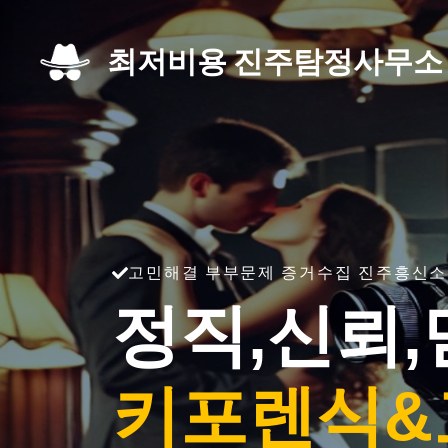
Skip
to
최저비용 진주탐정사무소
content
고민해결 부부문제 증거수집 진주흥신소
정직,신뢰,
키포렌식&