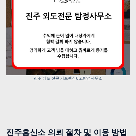
진주 외도 전문 키포렌식&고탐정사무소
진주흥신소 의뢰 절차 및 이용 방법