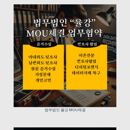
법부법인 율강 MOU체결