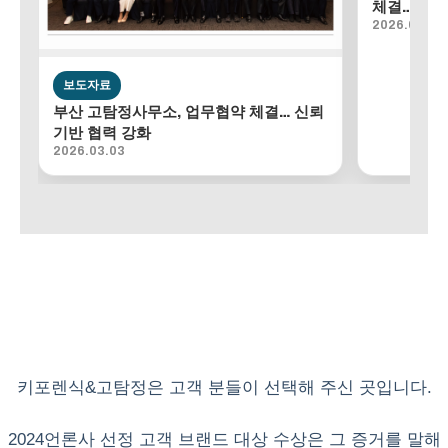
체결…조사
2026.02.18
보도자료
부산 고탐정사무소, 업무협약 체결… 신뢰
기반 협력 강화
2026.03.03
키포렌식&고탐정은 고객 분들이 선택해 주신 곳입니다.
2024언론사 선정 고객 브랜드 대상 수상은 그 증거를 말해