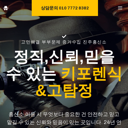
Skip
M
상담문의 010 7772 8382
to
content
고민해결 부부문제 증거수집 진주흥신소
정직,신뢰,믿을
수 있는
키포렌식
&고탐정
흥신소 이용 시 무엇보다 중요한 건 안전하고 믿고
맡길 수 있는 신뢰와 믿음이 있는 곳입니다. 24년 언