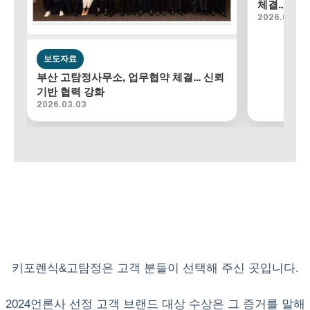
체결…조사
2026.02.18
보도자료
부산 고탐정사무소, 업무협약 체결… 신뢰
기반 협력 강화
2026.03.03
키포렌식&고탐정은 고객 분들이 선택해 주신 곳입니다.
2024언론사 선정 고객 브랜드 대상 수상은 그 증거를 말해