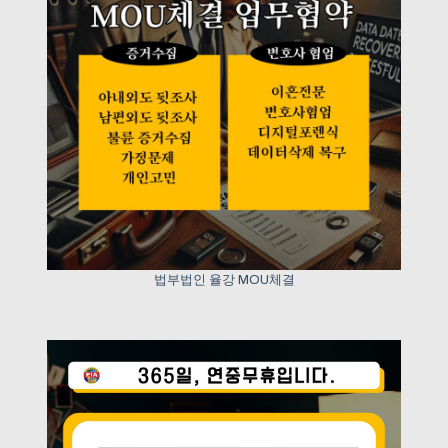
법부법인 율강 MOU체결