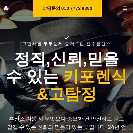
Skip
M
상담문의 010 7772 8382
to
content
고민해결 부부문제 증거수집 진주흥신소
정직,신뢰,믿을
수 있는
키포렌식
&고탐정
흥신소 이용 시 무엇보다 중요한 건 안전하고 믿고
맡길 수 있는 신뢰와 믿음이 있는 곳입니다. 24년 언