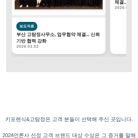
체결…조사
2026.02.18
보도자료
부산 고탐정사무소, 업무협약 체결… 신뢰
기반 협력 강화
2026.03.03
키포렌식&고탐정은 고객 분들이 선택해 주신 곳입니다.
2024언론사 선정 고객 브랜드 대상 수상은 그 증거를 말해