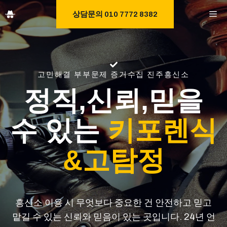
Skip
M
상담문의 010 7772 8382
to
content
고민해결 부부문제 증거수집 진주흥신소
정직,신뢰,믿을
수 있는
키포렌식
&고탐정
흥신소 이용 시 무엇보다 중요한 건 안전하고 믿고
맡길 수 있는 신뢰와 믿음이 있는 곳입니다. 24년 언