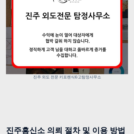
진주 외도 전문 키포렌식&고탐정사무소
진주흥신소 의뢰 절차 및 이용 방법