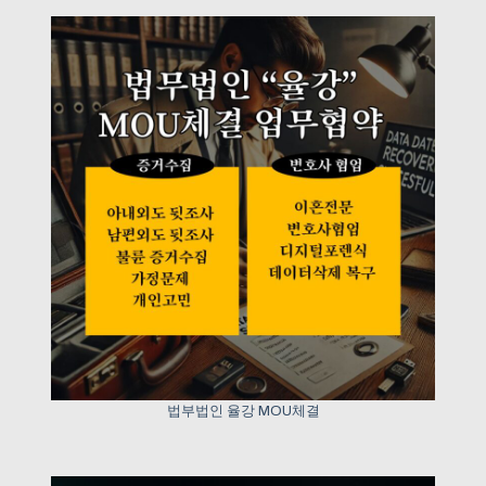
법부법인 율강 MOU체결